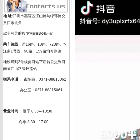
地 址:
郑州市惠济区江山路与绿环路交
叉口东北角
驾车可导航搜“
河南省旧货交易中心
”
乘车路线：
游16路、18路、723路、忆
江南1号线、90路、159路均可到达
地铁可到2号线贾河站下后转公交到河
南省江山路绿环路站
联系电话：
市场部：0371-88815062
办公室：0371-88815061
营业时间：
夏季 8:30---18:30
冬季 8:30---17:00